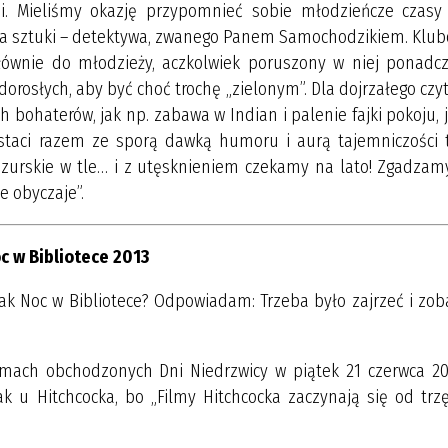
ji. Mieliśmy okazję przypomnieć sobie młodzieńcze czasy
yka sztuki – detektywa, zwanego Panem Samochodzikiem. Klub
 głównie do młodzieży, aczkolwiek poruszony w niej ponadc
orosłych, aby być choć trochę „zielonym”. Dla dojrzałego czy
 bohaterów, jak np. zabawa w Indian i palenie fajki pokoju,
postaci razem ze sporą dawką humoru i aurą tajemniczości 
azurskie w tle… i z utęsknieniem czekamy na lato! Zgadzamy
je obyczaje”.
c w Bibliotece 2013
 jak Noc w Bibliotece? Odpowiadam: Trzeba było zajrzeć i zob
mach obchodzonych Dni Niedrzwicy w piątek 21 czerwca 201
ak u Hitchcocka, bo „Filmy Hitchcocka zaczynają się od trz