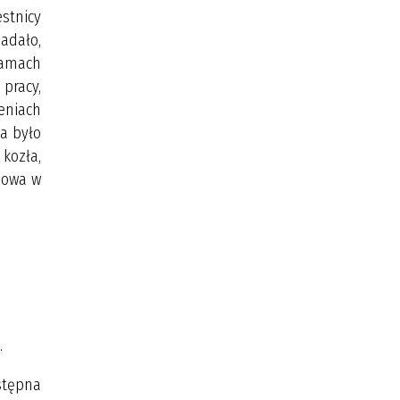
stnicy
padało,
ramach
 pracy,
eniach
ia było
 kozła,
zmowa w
.
astępna