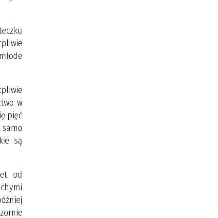
steczku
tpliwie
 młode
pliwie
ztwo w
ię pięć
o samo
kie są
iet od
uchymi
óźniej
zornie