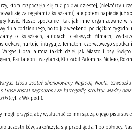
y, która rozpoczęła się tuż po dwudziestej, (niektórzy ucze
owali się za regałami z książkami), ale potem napięcie już s
częły kusić. Nasze spotkanie- tak jak inne organizowane w 
wy dnia codziennego, bo to już weekend, po ciężkim tygodniu
amy o książkach, autorach, ciekawych filmach, wydarz
as ciekawi, nurtuje, intryguje. Tematem czerwcowego spotkan
Vargas Llosa, autora takich dzieł jak Miasto i psy, Święto
ogiem, Pantaleon i wizytanki, Kto zabił Palomina Molero, Ro
o Vargas Llosa został uhonorowany Nagrodą Nobla. Szwedzka
 Llosa został nagrodzony za kartografię struktur władzy oraz
stki
(cyt. z Wikipedi).
ty mogli przyjść, aby wysłuchać co inni sądzą o jego pisarstwie
ro uczestników, zakończyła się przed godz. 1 po północy. N