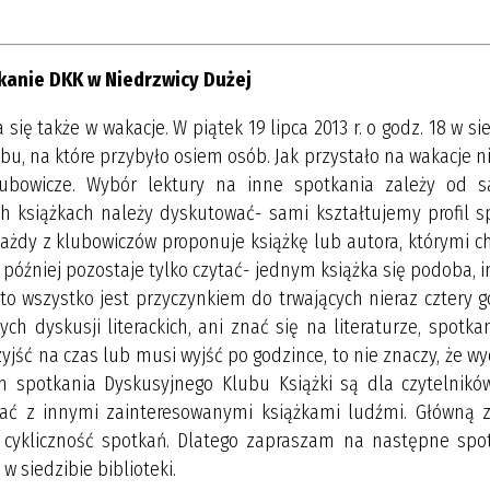
kanie DKK w Niedrzwicy Dużej
się także w wakacje. W piątek 19 lipca 2013 r. o godz. 18 w si
ubu, na które przybyło osiem osób. Jak przystało na wakacje n
klubowicze. Wybór lektury na inne spotkania zależy od 
ich książkach należy dyskutować- sami kształtujemy profil s
ażdy z klubowiczów proponuje książkę lub autora, którymi c
 później pozostaje tylko czytać- jednym książka się podoba, i
- to wszystko jest przyczynkiem do trwających nieraz cztery 
h dyskusji literackich, ani znać się na literaturze, spotka
rzyjść na czas lub musi wyjść po godzince, to nie znaczy, że w
 spotkania Dyskusyjnego Klubu Książki są dla czytelników
tkać z innymi zainteresowanymi książkami ludźmi. Główną 
 cykliczność spotkań. Dlatego zapraszam na następne spot
 w siedzibie biblioteki.