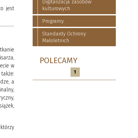
Digitalizacja zasobów
o jest
kulturowych
Programy
Standardy Ochrony
Małoletnich
tkanie
sarza,
POLECAMY
tecie w
1
także:
dze, a
inalny,
yczny,
siążek,
 którzy