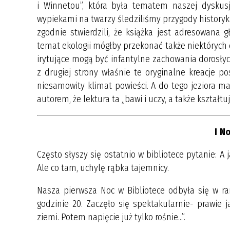
i Winnetou”, która była tematem naszej dyskus
wypiekami na twarzy śledziliśmy przygody histor
zgodnie stwierdzili, że książka jest adresowana
temat ekologii mógłby przekonać także niektórych d
irytujące mogą być infantylne zachowania dorosłych
z drugiej strony właśnie te oryginalne kreacje 
niesamowity klimat powieści. A do tego jeziora m
autorem, że lektura ta „bawi i uczy, a także kształtu
I
No
Często słyszy się ostatnio w bibliotece pytanie: A
Ale co tam, uchylę rąbka tajemnicy.
Nasza pierwsza Noc w Bibliotece odbyła się w ra
godzinie 20. Zaczęło się spektakularnie- prawie j
ziemi. Potem napięcie już tylko rośnie...”.