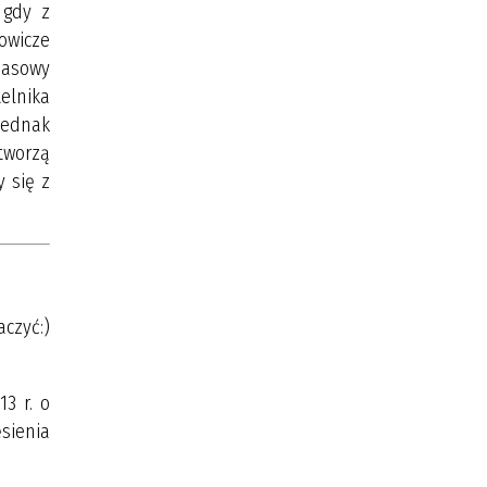
 gdy z
owicze
zasowy
telnika
 jednak
tworzą
 się z
aczyć:)
3 r. o
ęsienia