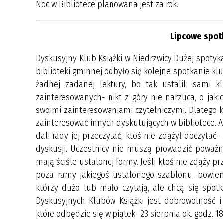
Noc w Bibliotece planowana jest za rok.
Lipcowe spot
Dyskusyjny Klub Książki w Niedrzwicy Dużej spotyka 
biblioteki gminnej odbyło się kolejne spotkanie kl
żadnej zadanej lektury, bo tak ustalili sami 
zainteresowanych- nikt z góry nie narzuca, o jak
swoimi zainteresowaniami czytelniczymi. Dlatego k
zainteresować innych dyskutujących w bibliotece. A
dali rady jej przeczytać, ktoś nie zdążył doczytać
dyskusji. Uczestnicy nie muszą prowadzić poważnyc
mają ściśle ustalonej formy. Jeśli ktoś nie zdąży p
poza ramy jakiegoś ustalonego szablonu, bowiem
którzy dużo lub mało czytają, ale chcą się spo
Dyskusyjnych Klubów Książki jest dobrowolność i
które odbędzie się w piątek- 23 sierpnia ok. godz. 18