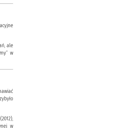
kacyjne
ań, ale
śmy” w
zmawiać
rzybyło
(2012),
wnej w