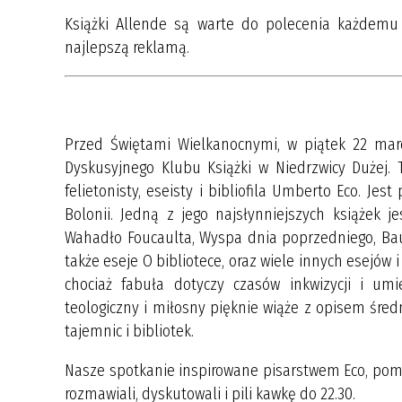
Książki Allende są warte do polecenia każdemu c
najlepszą reklamą.
Przed Świętami Wielkanocnymi, w piątek 22 marc
Dyskusyjnego Klubu Książki w Niedrzwicy Dużej.
felietonisty, eseisty i bibliofila Umberto Eco. Je
Bolonii. Jedną z jego najsłynniejszych książek j
Wahadło Foucaulta, Wyspa dnia poprzedniego, Bau
także eseje O bibliotece, oraz wiele innych esejów
chociaż fabuła dotyczy czasów inkwizycji i umie
teologiczny i miłosny pięknie wiąże z opisem średn
tajemnic i bibliotek.
Nasze spotkanie inspirowane pisarstwem Eco, pomim
rozmawiali, dyskutowali i pili kawkę do 22.30.