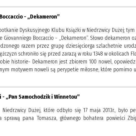
Boccaccio - „Dekameron”
spotkanie Dyskusyjnego Klubu Książki w Niedrzwicy Dużej; ty
ążce Giovanniego Boccaccio - „Dekameron”. Słowo dekameron o
pędzonego razem przez grupę dziesięciorga szlachetnie urod
żczyzn schroniło się przed zarazą w roku 1348 w okolicach Flo
sobie historie- Dekameron jest zbiorem 100 nowel, opowiedz
ównym motywem noweli są perypetie miłosne, które pomimo 
i - „Pan Samochodzik i Winnetou”
 Niedrzwicy Dużej, które odbyło się 17 maja 2013r., było p
 za sprawą pana Tomasza, głównego bohatera powieści Zbi