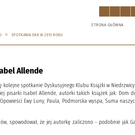
alog MAK+
Dyskusyjny Klub Książki
STRONA GŁÓWNA
I
SPOTKANIA DKK W 2013 ROKU
ZWICA KOŚCIELNA
ANIA DKK W 2025 ROKU
STRZESZKOWICE DUŻE
SPOTKANIA DKK W 2024 RO
ANIA DKK W 2019 ROKU
SPOTKANIA DKK W 2018 RO
abel Allende
ANIA DKK W 2015 ROKU
SPOTKANIA DKK W 2014 RO
ię kolejne spotkanie Dyskusyjnego Klubu Książki w Niedrzwicy
ANIA DKK W 2011 ROKU
SPOTKANIA DKK W 2010 RO
ej pisarki Isabel Allende, autorki takich książek jak: Dom 
ANIA DKK W 2007 ROKU
ii, Opowieści Ewy Luny, Paula, Podmorska wyspa, Suma naszyc
ów, spowodował, że jej autorkę zaliczono - podobnie jak Ga