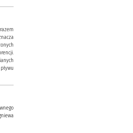
m razem
znacza
zonych
rencji.
ianych
upływu
ewnego
gniewa