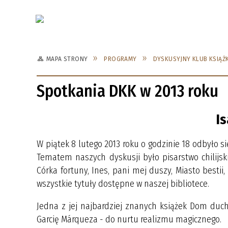
Aktualności
Kat
MAPA STRONY
PROGRAMY
DYSKUSYJNY KLUB KSIĄŻK
NIEDRZWICA DUŻA
SPOTKANIA DKK W 2026 ROKU
NIEDR
SPOTK
Spotkania DKK w 2013 roku
SPOTKANIA DKK W 2020 ROKU
SPOTK
Is
SPOTKANIA DKK W 2016 ROKU
SPOTK
W piątek 8 lutego 2013 roku o godzinie 18 odbyło s
SPOTKANIA DKK W 2012 ROKU
SPOTK
Tematem naszych dyskusji było pisarstwo chilijski
SPOTKANIA DKK W 2008 ROKU
SPOTK
Córka fortuny, Ines, pani mej duszy, Miasto best
wszystkie tytuły dostępne w naszej bibliotece.
Jedna z jej najbardziej znanych książek Dom duch
Garcię Márqueza - do nurtu realizmu magicznego.