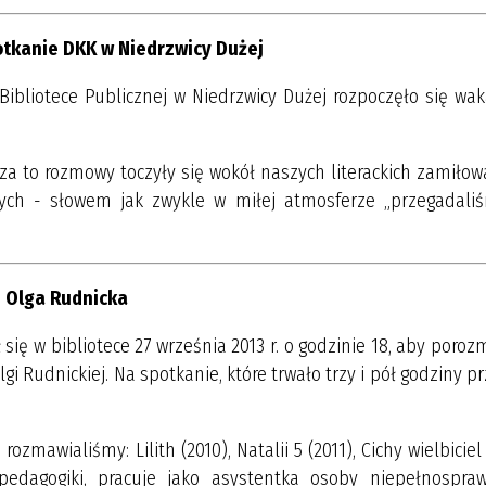
tkanie DKK w Niedrzwicy Dużej
 Bibliotece Publicznej w Niedrzwicy Dużej rozpoczęło się wa
 za to rozmowy toczyły się wokół naszych literackich zamiłow
nych - słowem jak zwykle w miłej atmosferze „przegadali
Olga Rudnicka
 się w bibliotece 27 września 2013 r. o godzinie 18, aby poro
lgi Rudnickiej. Na spotkanie, które trwało trzy i pół godziny p
zmawialiśmy: Lilith (2010), Natalii 5 (2011), Cichy wielbiciel 
 pedagogiki, pracuje jako asystentka osoby niepełnospra