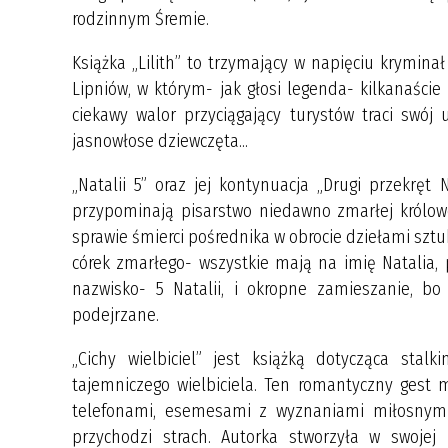
rodzinnym Śremie.
Książka „Lilith” to trzymający w napięciu krymina
Lipniów, w którym- jak głosi legenda- kilkanaście 
ciekawy walor przyciągający turystów traci swój
jasnowłose dziewczęta...
„Natalii 5” oraz jej kontynuacja „Drugi przekrę
przypominają pisarstwo niedawno zmarłej królowe
sprawie śmierci pośrednika w obrocie dziełami sztu
córek zmarłego- wszystkie mają na imię Natalia,
nazwisko- 5 Natalii, i okropne zamieszanie, bo
podejrzane.
„Cichy wielbiciel” jest książką dotycząca stal
tajemniczego wielbiciela. Ten romantyczny gest 
telefonami, esemesami z wyznaniami miłosnymi,
przychodzi strach. Autorka stworzyła w swojej