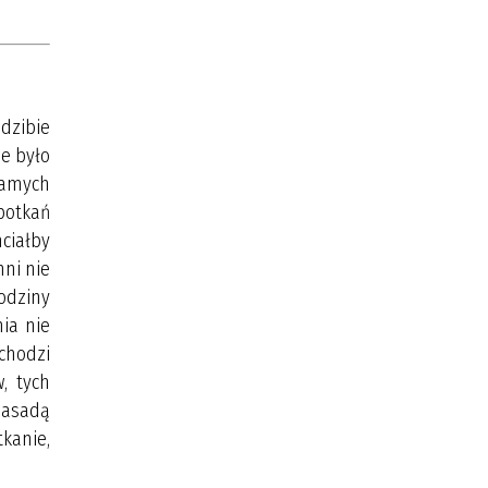
edzibie
ie było
samych
potkań
hciałby
nni nie
godziny
nia nie
ychodzi
, tych
zasadą
kanie,