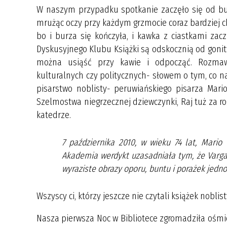
W naszym przypadku spotkanie zaczęło się od burz
mrużąc oczy przy każdym grzmocie coraz bardziej ch
bo i burza się kończyła, i kawka z ciastkami za
Dyskusyjnego Klubu Książki są odskocznią od gonit
można usiąść przy kawie i odpocząć. Rozmawi
kulturalnych czy politycznych- słowem o tym, co n
pisarstwo noblisty- peruwiańskiego pisarza Mario 
Szelmostwa niegrzecznej dziewczynki, Raj tuż za r
katedrze.
7 października 2010, w wieku 74 lat, Mari
Akademia werdykt uzasadniała tym, że Vargas
wyraziste obrazy oporu, buntu i porażek jedno
Wszyscy ci, którzy jeszcze nie czytali książek noblis
Nasza pierwsza Noc w Bibliotece zgromadziła ośmio