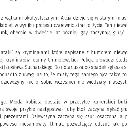
ł z wątkami okultystycznymi. Akcja dzieje się w starym mia
kobiet w wyniku procesu czarownic straciło życie. Ten niewą
 urok, obecnie w dwieście lat później, gdy zaczynają ginąć
t Natalii” są kryminałami, które napisane z humorem niewąt
j kryminałów Joanny Chmielewskiej. Policja prowadzi śled
ki Jarosława Sucharskiego. Do notariusza po spadek zgłasza s
 ponadto z uwagi na to, że miały tego samego ojca także t
 dziewczyny nic o sobie wcześniej nie wiedziały i wszyst
kingu. Młoda kobieta dostaje w przesyłce kurierskiej buk
ma swoje przykre następstwa- Julię ktoś zaczyna nękać gł
 prezentami. Dziewczyna zaczyna się czuć osaczona, a p
 powieści niesamowity klimat, pozwalający odczuć jak po