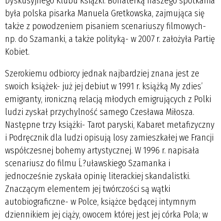
Dyskusyjnego Klubu Książki. Bohaterką naszego spotkania
była polska pisarka Manuela Gretkowska, zajmująca się
także z powodzeniem pisaniem scenariuszy filmowych-
np. do Szamanki, a także polityką- w 2007 r. założyła Partię
Kobiet.
Szerokiemu odbiorcy jednak najbardziej znana jest ze
swoich książek- już jej debiut w 1991 r. książką My zdies’
emigranty, ironiczną relacją młodych emigrujących z Polki
ludzi zyskał przychylność samego Czesława Miłosza.
Następne trzy książki- Tarot paryski, Kabaret metafizyczny
i Podręcznik dla ludzi opisują losy zamieszkałej we Francji
współczesnej bohemy artystycznej. W 1996 r. napisała
scenariusz do filmu Ĺ?uławskiego Szamanka i
jednocześnie zyskała opinię literackiej skandalistki.
Znaczącym elementem jej twórczości są wątki
autobiograficzne- w Polce, książce będącej intymnym
dziennikiem jej ciąży, owocem której jest jej córka Pola; w