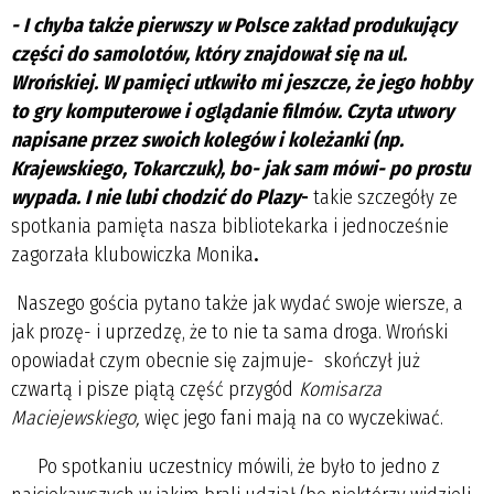
- I chyba także pierwszy w Polsce zakład produkujący
części do samolotów, który znajdował się na ul.
Wrońskiej. W pamięci utkwiło mi jeszcze, że jego hobby
to gry komputerowe i oglądanie filmów. Czyta utwory
napisane przez swoich kolegów i koleżanki (np.
Krajewskiego, Tokarczuk), bo- jak sam mówi- po prostu
wypada. I nie lubi chodzić do Plazy
-
takie szczegóły ze
spotkania pamięta nasza bibliotekarka i jednocześnie
zagorzała klubowiczka Monika
.
Naszego gościa pytano także jak wydać swoje wiersze, a
jak prozę- i uprzedzę, że to nie ta sama droga. Wroński
opowiadał czym obecnie się zajmuje- skończył już
czwartą i pisze piątą część przygód
Komisarza
Maciejewskiego,
więc jego fani mają na co wyczekiwać.
Po spotkaniu uczestnicy mówili, że było to jedno z