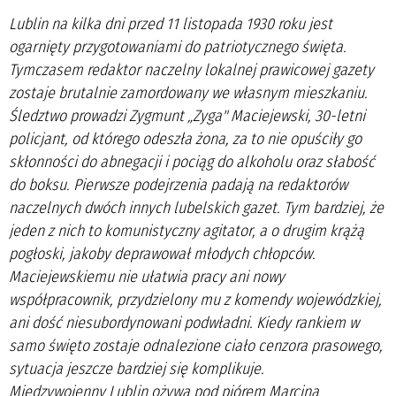
Lublin na kilka dni przed 11 listopada 1930 roku jest
ogarnięty przygotowaniami do patriotycznego święta.
Tymczasem redaktor naczelny lokalnej prawicowej gazety
zostaje brutalnie zamordowany we własnym mieszkaniu.
Śledztwo prowadzi Zygmunt „Zyga" Maciejewski, 30-letni
policjant, od którego odeszła żona, za to nie opuściły go
skłonności do abnegacji i pociąg do alkoholu oraz słabość
do boksu. Pierwsze podejrzenia padają na redaktorów
naczelnych dwóch innych lubelskich gazet. Tym bardziej, że
jeden z nich to komunistyczny agitator, a o drugim krążą
pogłoski, jakoby deprawował młodych chłopców.
Maciejewskiemu nie ułatwia pracy ani nowy
współpracownik, przydzielony mu z komendy wojewódzkiej,
ani dość niesubordynowani podwładni. Kiedy rankiem w
samo święto zostaje odnalezione ciało cenzora prasowego,
sytuacja jeszcze bardziej się komplikuje.
Międzywojenny Lublin ożywa pod piórem Marcina