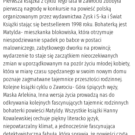
Pierwsza książka z cyklu Tego lata w Zawrociu zdobyła
pierwszą nagrodę w konkursie na powieść polską
organizowanym przez wydawnictwa Zysk i S-ka i Świat
Książki stając się bestsellerem 1998 roku. Bohaterką jest
Matylda- mieszkanka blokowiska, która otrzymuje
niespodziewanie spadek po babce w postaci
malowniczego, zabytkowego dworku na prowincji;
wydarzenie to staje się zaczątkiem nieoczekiwanych
zmian w uporządkowanym na pozór życiu młodej kobiety,
która w miarę czasu spędzanego w swoim nowym domu
poznaje zagmatwane tajemnice przeszłości rodzinnej.
Kolejne książki cyklu o Zawrociu- Góra śpiących węży,
Maska Arlekina, Inna wersja życia prowadzą nas do
odkrywania kolejnych fascynujących tajemnic rodzinnych
bohaterki powieści Matyldy. Wszystkie książki Hanny
Kowalewskiej cechuje piękny literacko język,
niepowtarzalny klimat, a jednocześnie fascynująca
detektywistyczna fabuła, która sprawia, że powieści czyta