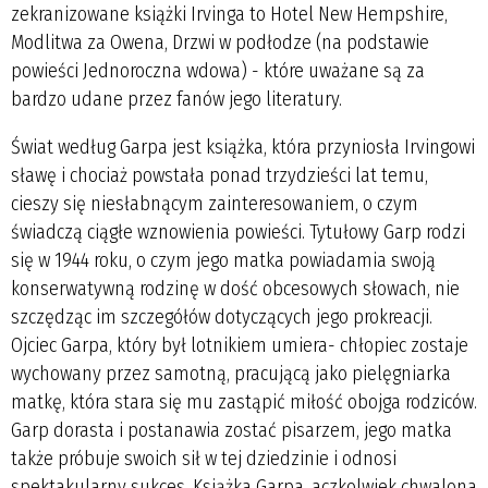
zekranizowane książki Irvinga to Hotel New Hempshire,
Modlitwa za Owena, Drzwi w podłodze (na podstawie
powieści Jednoroczna wdowa) - które uważane są za
bardzo udane przez fanów jego literatury.
Świat według Garpa jest książka, która przyniosła Irvingowi
sławę i chociaż powstała ponad trzydzieści lat temu,
cieszy się niesłabnącym zainteresowaniem, o czym
świadczą ciągłe wznowienia powieści. Tytułowy Garp rodzi
się w 1944 roku, o czym jego matka powiadamia swoją
konserwatywną rodzinę w dość obcesowych słowach, nie
szczędząc im szczegółów dotyczących jego prokreacji.
Ojciec Garpa, który był lotnikiem umiera- chłopiec zostaje
wychowany przez samotną, pracującą jako pielęgniarka
matkę, która stara się mu zastąpić miłość obojga rodziców.
Garp dorasta i postanawia zostać pisarzem, jego matka
także próbuje swoich sił w tej dziedzinie i odnosi
spektakularny sukces. Książka Garpa, aczkolwiek chwalona