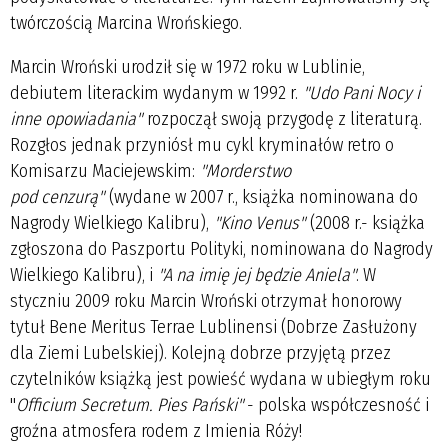
twórczością Marcina Wrońskiego.
Marcin Wroński urodził się w 1972 roku w Lublinie,
debiutem literackim wydanym w 1992 r.
"Udo Pani Nocy i
inne opowiadania"
rozpoczął swoją przygodę z literaturą.
Rozgłos jednak przyniósł mu cykl kryminałów retro o
Komisarzu Maciejewskim:
"Morderstwo
pod cenzurą"
(wydane w 2007 r., książka nominowana do
Nagrody Wielkiego Kalibru),
"Kino Venus"
(2008 r.- książka
zgłoszona do Paszportu Polityki, nominowana do Nagrody
Wielkiego Kalibru), i
"A na imię jej będzie Aniela"
. W
styczniu 2009 roku Marcin Wroński otrzymał honorowy
tytuł Bene Meritus Terrae Lublinensi (Dobrze Zasłużony
dla Ziemi Lubelskiej). Kolejną dobrze przyjętą przez
czytelników książką jest powieść wydana w ubiegłym roku
"
Officium Secretum. Pies Pański"
- polska współczesność i
groźna atmosfera rodem z Imienia Róży!