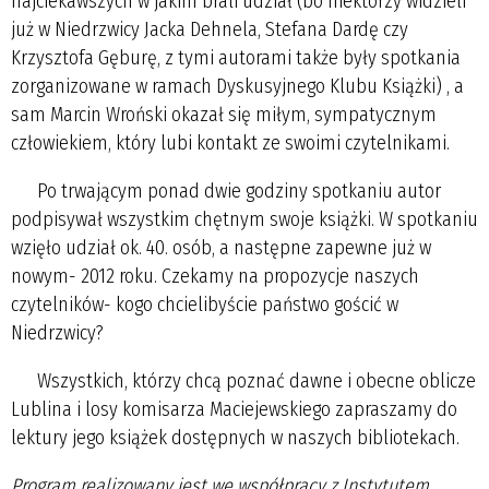
najciekawszych w jakim brali udział (bo niektórzy widzieli
już w Niedrzwicy Jacka Dehnela, Stefana Dardę czy
Krzysztofa Gęburę, z tymi autorami także były spotkania
zorganizowane w ramach Dyskusyjnego Klubu Książki) , a
sam Marcin Wroński okazał się miłym, sympatycznym
człowiekiem, który lubi kontakt ze swoimi czytelnikami.
Po trwającym ponad dwie godziny spotkaniu autor
podpisywał wszystkim chętnym swoje książki. W spotkaniu
wzięło udział ok. 40. osób, a następne zapewne już w
nowym- 2012 roku. Czekamy na propozycje naszych
czytelników- kogo chcielibyście państwo gościć w
Niedrzwicy?
Wszystkich, którzy chcą poznać dawne i obecne oblicze
Lublina i losy komisarza Maciejewskiego zapraszamy do
lektury jego książek dostępnych w naszych bibliotekach.
Program realizowany jest we współpracy z Instytutem