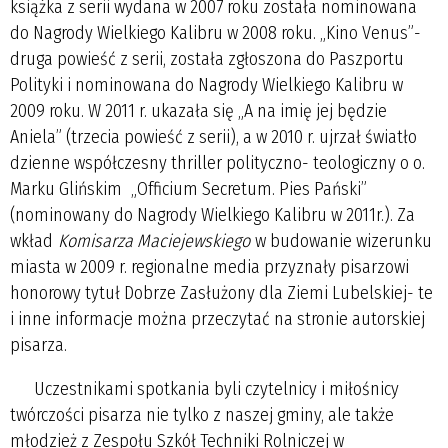
książka z serii wydana w 2007 roku została nominowana
do Nagrody Wielkiego Kalibru w 2008 roku. „Kino Venus”-
druga powieść z serii, została zgłoszona do Paszportu
Polityki i nominowana do Nagrody Wielkiego Kalibru w
2009 roku. W 2011 r. ukazała się „A na imię jej będzie
Aniela” (trzecia powieść z serii), a w 2010 r. ujrzał światło
dzienne współczesny thriller polityczno- teologiczny o o.
Marku Glińskim „Officium Secretum. Pies Pański”
(nominowany do Nagrody Wielkiego Kalibru w 2011r.). Za
wkład
Komisarza Maciejewskiego
w budowanie wizerunku
miasta w 2009 r. regionalne media przyznały pisarzowi
honorowy tytuł Dobrze Zasłużony dla Ziemi Lubelskiej- te
i inne informacje można przeczytać na stronie autorskiej
pisarza.
Uczestnikami spotkania byli czytelnicy i miłośnicy
twórczości pisarza nie tylko z naszej gminy, ale także
młodzież z Zespołu Szkół Techniki Rolniczej w