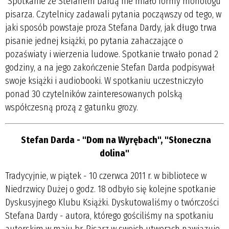
Spotkanie ze Stefanem Dardą nie miało formy monologu
pisarza. Czytelnicy zadawali pytania począwszy od tego, w
jaki sposób powstaje proza Stefana Dardy, jak długo trwa
pisanie jednej książki, po pytania zahaczające o
pozaświaty i wierzenia ludowe. Spotkanie trwało ponad 2
godziny, a na jego zakończenie Stefan Darda podpisywał
swoje książki i audiobooki. W spotkaniu uczestniczyło
ponad 30 czytelników zainteresowanych polską
współczesną prozą z gatunku grozy.
Stefan Darda - "Dom na Wyrębach", "Słoneczna
dolina"
Tradycyjnie, w piątek - 10 czerwca 2011 r. w bibliotece w
Niedrzwicy Dużej o godz. 18 odbyło się kolejne spotkanie
Dyskusyjnego Klubu Książki. Dyskutowaliśmy o twórczości
Stefana Dardy - autora, którego gościliśmy na spotkaniu
autorskim w maju br. Pisarz w swoich utworach nawiązuje