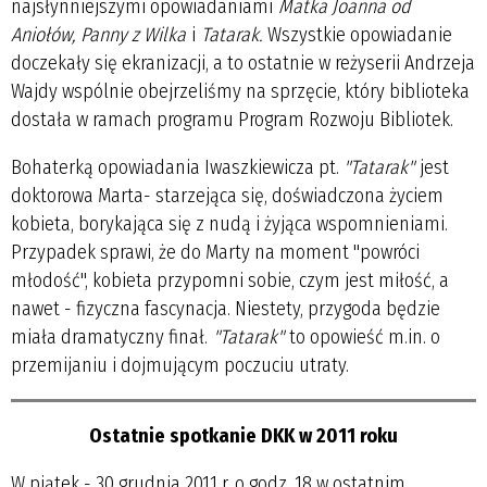
najsłynniejszymi opowiadaniami
Matka Joanna od
Aniołów, Panny z Wilka
i
Tatarak.
Wszystkie opowiadanie
doczekały się ekranizacji, a to ostatnie w reżyserii Andrzeja
Wajdy wspólnie obejrzeliśmy na sprzęcie, który biblioteka
dostała w ramach programu Program Rozwoju Bibliotek.
Bohaterką opowiadania Iwaszkiewicza pt.
"Tatarak"
jest
doktorowa Marta- starzejąca się, doświadczona życiem
kobieta, borykająca się z nudą i żyjąca wspomnieniami.
Przypadek sprawi, że do Marty na moment "powróci
młodość", kobieta przypomni sobie, czym jest miłość, a
nawet - fizyczna fascynacja. Niestety, przygoda będzie
miała dramatyczny finał.
"Tatarak"
to opowieść m.in. o
przemijaniu i dojmującym poczuciu utraty.
Ostatnie spotkanie DKK w 2011 roku
W piątek - 30 grudnia 2011 r. o godz. 18 w ostatnim