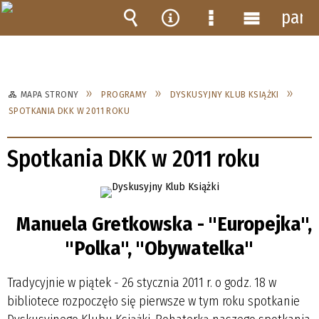
pane
Wyszukiwarka
Narzędzia
Menu
Menu
szczegółowe
główne
MAPA STRONY
PROGRAMY
DYSKUSYJNY KLUB KSIĄŻKI
SPOTKANIA DKK W 2011 ROKU
Spotkania DKK w 2011 roku
Manuela Gretkowska - "Europejka",
"Polka", "Obywatelka"
Tradycyjnie w piątek - 26 stycznia 2011 r. o godz. 18 w
bibliotece rozpoczęło się pierwsze w tym roku spotkanie